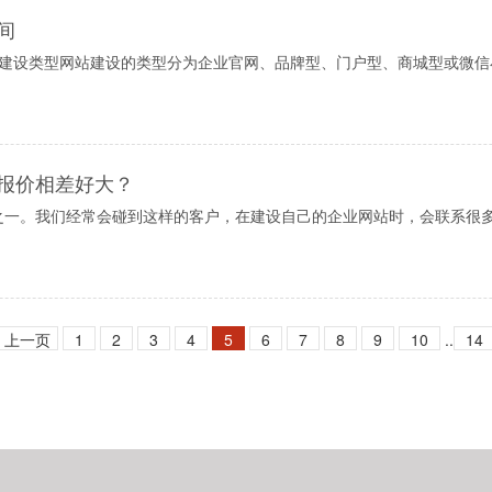
间
站建设类型网站建设的类型分为企业官网、品牌型、门户型、商城型或微信
报价相差好大？
之一。我们经常会碰到这样的客户，在建设自己的企业网站时，会联系很
上一页
1
2
3
4
5
6
7
8
9
10
..
14