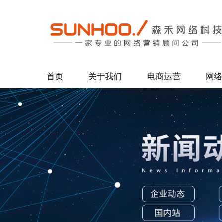
首页
关于我们
电商运营
网
公司简介
阿里国际站
百度
企业理念
诚信通
谷歌
团队风采
中国制造网
品牌
客户拜访
旺铺装修
抖音
合作客户
淘宝天猫
SEO
人才招聘
拼多多
微信
京东