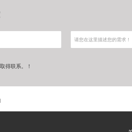
！
您取得联系。！
|